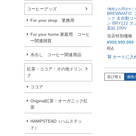
コーヒーグッズ
*価格はお問合せく
BREWMATIC
ック 全自動コ
For your shop 業務用
ン BRY122 
直結 100V
For your home 家庭用 コーヒ
当店特別価格
ー関連雑貨
¥
999,999,999
税込
水出し コーヒー関連用品
カートに入
紅茶・ココア・その他ドリン
ク
並び替え
価格
ココア
Original紅茶・オーガニック紅
茶
HAMPSTEAD（ハムステッ
ド）