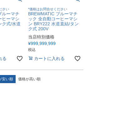
ださい
*価格はお問合せください
 ブルーマチ
BREWMATIC ブルーマチ
ーヒーマシ
ック 全自動コーヒーマシ
タンク式/水道
ン BRY222 水道直結/タン
ク式 200V
当店特別価格
¥
999,999,999
税込
れる
カートに入れる
が安い順
価格が高い順