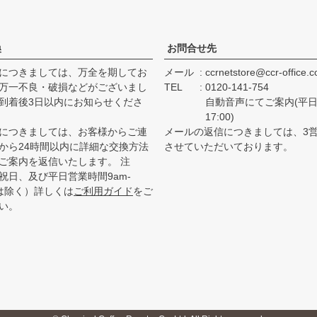
換
お問合せ先
につきましては、万全を期してお
メール
ccrnetstore@ccr-office.
万一不良・破損などがございまし
TEL
0120-141-754
到着後3日以内にお知らせくださ
自動音声にてご案内(平日 
17:00)
につきましては、お客様からご連
メールの返信につきましては、3
から24時間以内に詳細な交換方法
させていただいております。
ご案内を返信いたします。 注
祝日、及び平日営業時間9am-
降は除く）詳しくは
ご利用ガイド
をご
い。