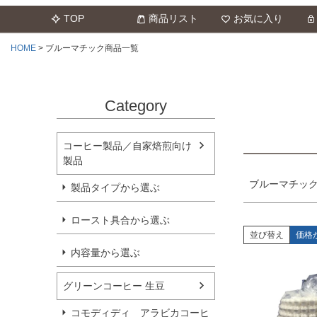
TOP
商品リスト
お気に入り
サイズ
指定な
HOME
ブルーマチック商品一覧
カラー
レッド
Category
コーヒー製品／自家焙煎向け
製品
ブルーマチッ
製品タイプから選ぶ
ロースト具合から選ぶ
並び替え
価格
内容量から選ぶ
グリーンコーヒー 生豆
コモディディ アラビカコーヒ