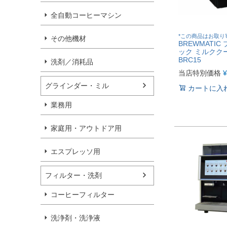
全自動コーヒーマシン
*この商品はお取り
その他機材
BREWMATIC
ック ミルクク
BRC15
洗剤／消耗品
当店特別価格
¥
グラインダー・ミル
カートに入
業務用
家庭用・アウトドア用
エスプレッソ用
フィルター・洗剤
コーヒーフィルター
洗浄剤・洗浄液