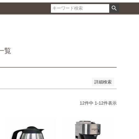
品のみを表示
登録順
価格が安い順
価格が高い順
順
レビュー順
キーワードヒット順
一覧
詳細検索
12
件中
1
-
12
件表示