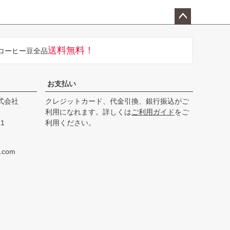
ペー
ジト
送料無料！
コーヒー豆全品
ップ
へ
お支払い
式会社
クレジットカード、代金引換、銀行振込がご
利用になれます。詳しくは
ご利用ガイド
をご
1
利用ください。
e.com