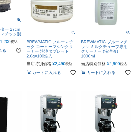
ー 27cm
ーマチック製
1,200
BREWMATIC ブルーマチ
BREWMATIC ブルーマチ
税込
ック コーヒーマシンクリ
ック ミルクチューブ専用
れる
ーナー 洗浄タブレット
クリーナー (洗浄液)
2.0g×100錠入
1000ml
当店特別価格
¥
2,490
当店特別価格
¥
2,900
税込
税込
カートに入れる
カートに入れる