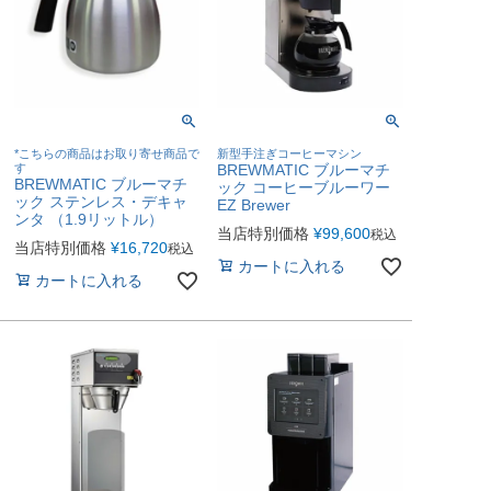
*こちらの商品はお取り寄せ商品で
新型手注ぎコーヒーマシン
す
BREWMATIC ブルーマチ
BREWMATIC ブルーマチ
ック コーヒーブルーワー
ック ステンレス・デキャ
EZ Brewer
ンタ （1.9リットル）
当店特別価格
¥
99,600
税込
当店特別価格
¥
16,720
税込
カートに入れる
カートに入れる