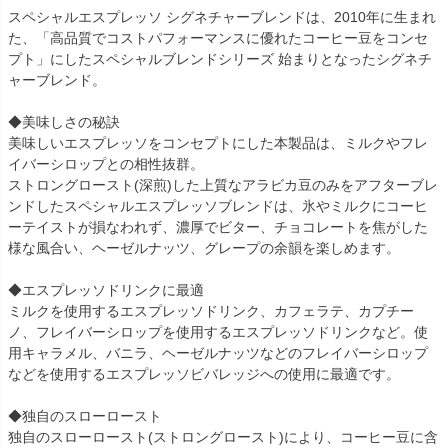
スペシャルエスプレッソ シグネチャーブレンドは、2010年に生まれ
た、「高品質でコストパフォーマンスに優れたコーヒー豆をコンセ
プト」にしたスペシャルブレンドシリーズ 始まりとなったシグネチ
ャーブレンド。
◆美味しさの秘訣
美味しいエスプレッソをコンセプトにした本製品は、ミルクやフレ
イバーシロップとの相性抜群。
ストロングロースト(深煎)した上質なアラビカ豆のみをアフターブレ
ンドしたスペシャルエスプレッソブレンドは、氷やミルクにコーヒ
ーテイストが損なわれず、濃厚でビター、チョコレートを焦がした
様な風合い、ヘーゼルナッツ、グレープの余韻を楽しめます。
◆エスプレッソドリンクに最適
ミルクを使用するエスプレッソドリンク、カフェラテ、カプチー
ノ、フレイバーシロップを使用するエスプレッソドリンクなど。使
用キャラメル、バニラ、ヘーゼルナッツなどのフレイバーシロップ
などを使用するエスプレッソビバレッジへの使用に最適です。
◆独自のスローロースト
独自のスローロースト(ストロングロースト)により、コーヒー豆に含