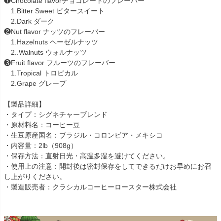
❶Chocolate flavorチョコレートのフレーバー
1.Bitter Sweet ビタースイート
2.Dark ダーク
❷Nut flavor ナッツのフレーバー
1.Hazelnuts ヘーゼルナッツ
2..Walnuts ウォルナッツ
❸Fruit flavor フルーツのフレーバー
1.Tropical トロピカル
2.Grape グレープ
【製品詳細】
・タイプ：シグネチャーブレンド
・原材料名：コーヒー豆
・生豆原産国名：ブラジル・コロンビア・メキシコ
・内容量：2lb（908g）
・保存方法：直射日光・高温多湿を避けてください。
・使用上の注意：開封後は密封保存をしてできるだけお早めにお召
し上がりください。
・製造販売者：クラシカルコーヒーロースター株式会社