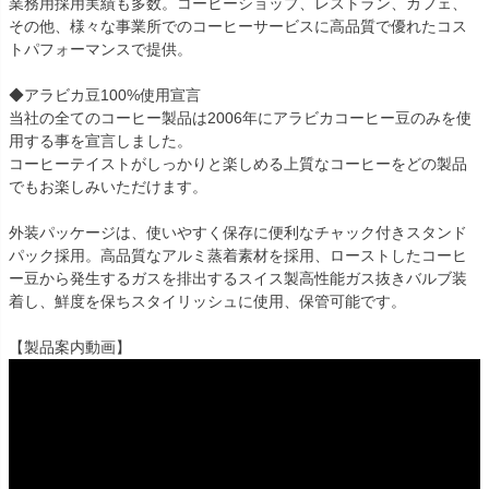
業務用採用実績も多数。コーヒーショップ、レストラン、カフェ、
その他、様々な事業所でのコーヒーサービスに高品質で優れたコス
トパフォーマンスで提供。
◆アラビカ豆100%使用宣言
当社の全てのコーヒー製品は2006年にアラビカコーヒー豆のみを使
用する事を宣言しました。
コーヒーテイストがしっかりと楽しめる上質なコーヒーをどの製品
でもお楽しみいただけます。
外装パッケージは、使いやすく保存に便利なチャック付きスタンド
パック採用。高品質なアルミ蒸着素材を採用、ローストしたコーヒ
ー豆から発生するガスを排出するスイス製高性能ガス抜きバルブ装
着し、鮮度を保ちスタイリッシュに使用、保管可能です。
【製品案内動画】