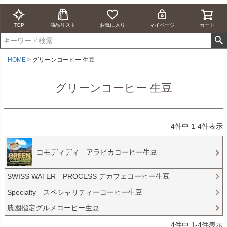
TOP
商品リスト
お気に入り
マイページ
カート
HOME
グリーンコーヒー 生豆
グリーンコーヒー 生豆
4
件中
1
-
4
件表示
コモディディ アラビカコーヒー生豆
SWISS WATER PROCESS デカフェコーヒー生豆
Specialty スペシャリティーコーヒー生豆
農園指定グルメコーヒー生豆
4
件中
1
-
4
件表示