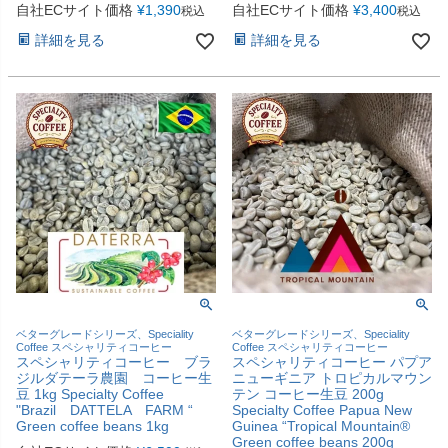
自社ECサイト価格
¥
1,390
自社ECサイト価格
¥
3,400
税込
税込
詳細を見る
詳細を見る
ベターグレードシリーズ、Speciality
ベターグレードシリーズ、Speciality
Coffee スペシャリティコーヒー
Coffee スペシャリティコーヒー
スペシャリティコーヒー ブラ
スペシャリティコーヒー パプア
ジルダテーラ農園 コーヒー生
ニューギニア トロピカルマウン
豆 1kg Specialty Coffee
テン コーヒー生豆 200g
"Brazil DATTELA FARM “
Specialty Coffee Papua New
Green coffee beans 1kg
Guinea “Tropical Mountain®
Green coffee beans 200g