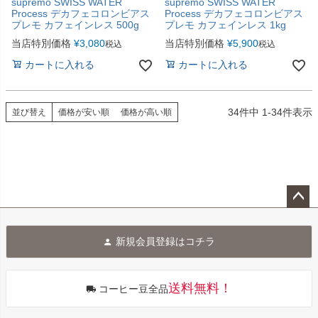
supremo SWISS WATER
supremo SWISS WATER
Process デカフェコロンビアス
Process デカフェコロンビアス
プレモ カフェインレス 500g
プレモ カフェインレス 1kg
当店特別価格
¥
3,080
当店特別価格
¥
5,900
税込
税込
カートに入れる
カートに入れる
34
件中
1
-
34
件表示
並び替え
価格が安い順
価格が高い順
ペー
ジト
新規会員登録はコチラ
ップ
へ
送料無料！
コーヒー豆全品