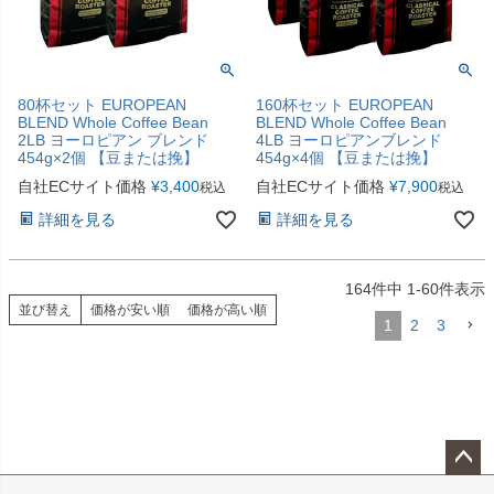
80杯セット EUROPEAN
160杯セット EUROPEAN
BLEND Whole Coffee Bean
BLEND Whole Coffee Bean
2LB ヨーロピアン ブレンド
4LB ヨーロピアンブレンド
454g×2個 【豆または挽】
454g×4個 【豆または挽】
自社ECサイト価格
¥
3,400
自社ECサイト価格
¥
7,900
税込
税込
詳細を見る
詳細を見る
164
件中
1
-
60
件表示
並び替え
価格が安い順
価格が高い順
1
2
3
ペー