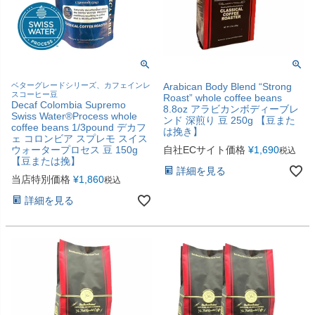
ベターグレードシリーズ、カフェインレ
Arabican Body Blend “Strong
スコーヒー豆
Roast” whole coffee beans
Decaf Colombia Supremo
8.8oz アラビカンボディーブレ
Swiss Water®Process whole
ンド 深煎り 豆 250g 【豆また
coffee beans 1/3pound デカフ
は挽き】
ェ コロンビア スプレモ スイス
ウォータープロセス 豆 150g
自社ECサイト価格
¥
1,690
税込
【豆または挽】
詳細を見る
当店特別価格
¥
1,860
税込
詳細を見る