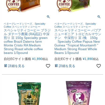
ベターグレードシリーズ、Speciality
ベターグレードシリーズ、Speciality
Coffee スペシャリティコーヒー
Coffee スペシャリティコーヒー
スペシャリティコーヒー ブラジ
スペシャリティコーヒー パプア
ル ダテーラ農園 (RA認証) 中深
ニューギニア トロピカルマウン
煎り 豆 150g Speciality green
テン 中深煎り 豆 /挽 150g
coffee Brazil Daterra farm
Specialty Coffee Papua New
Monte Cristo RA Medium
Guinea “Tropical Mountain® ”
Strong Roast whole coffee
Medium Strong Roast Whole
beans 1/3pound
Beans 1/3pound
自社ECサイト価格
¥
1,890
自社ECサイト価格
¥
1,890
税込
税込
詳細を見る
詳細を見る