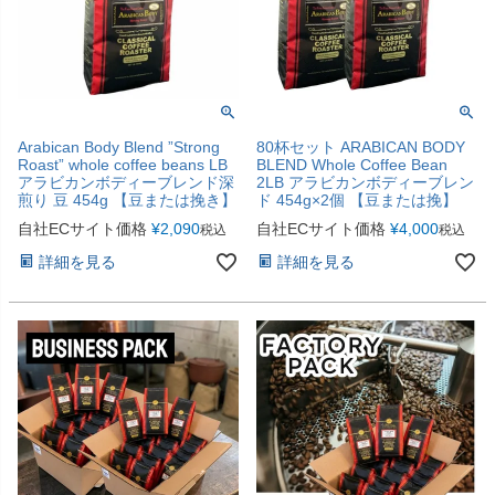
Arabican Body Blend ”Strong
80杯セット ARABICAN BODY
Roast” whole coffee beans LB
BLEND Whole Coffee Bean
アラビカンボディーブレンド深
2LB アラビカンボディーブレン
煎り 豆 454g 【豆または挽き】
ド 454g×2個 【豆または挽】
自社ECサイト価格
¥
2,090
自社ECサイト価格
¥
4,000
税込
税込
詳細を見る
詳細を見る