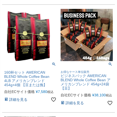
160杯セット AMERICAN
お得なケース単位販売
ビジネスパック AMERICAN
BLEND Whole Coffee Bean
BLEND Whole Coffee Bean ア
4LB アメリカンブレンド
メリカンブレンド 454g×24袋
454g×4個 【豆または挽】
【豆】
自社ECサイト価格
¥
7,580
税込
自社ECサイト価格
¥
38,100
税込
詳細を見る
詳細を見る