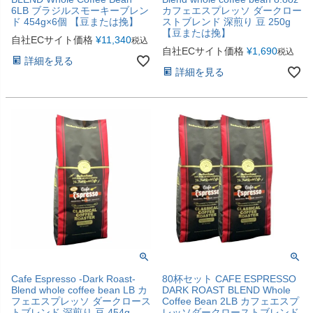
6LB ブラジルスモーキーブレン
カフェエスプレッソ ダークロー
ド 454g×6個 【豆または挽】
ストブレンド 深煎り 豆 250g
【豆または挽】
自社ECサイト価格
¥
11,340
税込
自社ECサイト価格
¥
1,690
税込
詳細を見る
詳細を見る
Cafe Espresso -Dark Roast-
80杯セット CAFE ESPRESSO
Blend whole coffee bean LB カ
DARK ROAST BLEND Whole
フェエスプレッソ ダークロース
Coffee Bean 2LB カフェエスプ
トブレンド 深煎り 豆 454g
レッソダークローストブレンド