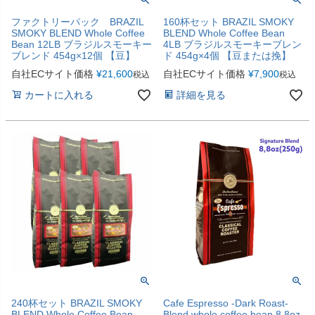
ファクトリーパック BRAZIL
160杯セット BRAZIL SMOKY
SMOKY BLEND Whole Coffee
BLEND Whole Coffee Bean
Bean 12LB ブラジルスモーキー
4LB ブラジルスモーキーブレン
ブレンド 454g×12個 【豆】
ド 454g×4個 【豆または挽】
自社ECサイト価格
¥
21,600
自社ECサイト価格
¥
7,900
税込
税込
カートに入れる
詳細を見る
240杯セット BRAZIL SMOKY
Cafe Espresso -Dark Roast-
BLEND Whole Coffee Bean
Blend whole coffee bean 8.8oz