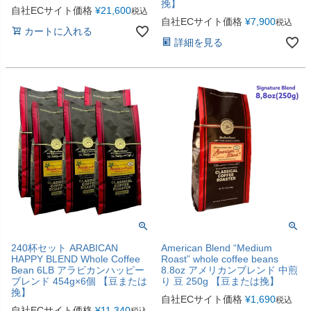
挽】
自社ECサイト価格
¥
21,600
税込
自社ECサイト価格
¥
7,900
税込
カートに入れる
詳細を見る
240杯セット ARABICAN
American Blend “Medium
HAPPY BLEND Whole Coffee
Roast” whole coffee beans
Bean 6LB アラビカンハッピー
8.8oz アメリカンブレンド 中煎
ブレンド 454g×6個 【豆または
り 豆 250g 【豆または挽】
挽】
自社ECサイト価格
¥
1,690
税込
自社ECサイト価格
¥
11,340
税込