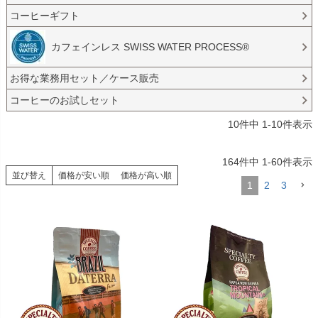
コーヒーギフト
カフェインレス SWISS WATER PROCESS®︎
お得な業務用セット／ケース販売
コーヒーのお試しセット
10
件中
1
-
10
件表示
164
件中
1
-
60
件表示
並び替え
価格が安い順
価格が高い順
1
2
3