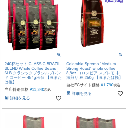
240杯セット CLASSIC BRAZIL
Colombia Spremo “Medium
BLEND Whole Coffee Beans
Strong Roast” whole coffee
6LB クラシックブラジルブレン
8,8oz コロンビア スプレモ 中
ド コーヒー 454g×6個 【豆また
深煎り 豆 250g 【豆または挽】
は挽】
自社ECサイト価格
¥
1,790
税込
当店特別価格
¥
11,340
税込
詳細を見る
詳細を見る