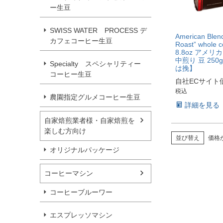
ー生豆
SWISS WATER PROCESS デ
American Blen
カフェコーヒー生豆
Roast” whole c
8.8oz アメ
中煎り 豆 250
Specialty スペシャリティー
は挽】
コーヒー生豆
自社ECサイト
税込
農園指定グルメコーヒー生豆
詳細を見る
自家焙煎業者様・自家焙煎を
楽しむ方向け
並び替え
価格
オリジナルパッケージ
コーヒーマシン
コーヒーブルーワー
エスプレッソマシン