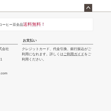
ペー
ジト
送料無料！
コーヒー豆全品
ップ
へ
お支払い
式会社
クレジットカード、代金引換、銀行振込がご
利用になれます。詳しくは
ご利用ガイド
をご
1
利用ください。
e.com