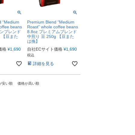
d “Medium
Premium Blend “Medium
offee beans
Roast” whole coffee beans
リカンブレンド
8.8oz プレミアムブレンド
g 【豆また
中煎り 豆 250g 【豆また
は挽】
価格
¥
1,690
自社ECサイト価格
¥
1,690
税込
詳細を見る
が安い順
価格が高い順