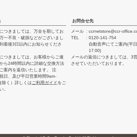
換
お問合せ先
につきましては、万全を期してお
メール
ccrnetstore@ccr-office.
万一不良・破損などがございまし
TEL
0120-141-754
到着後3日以内にお知らせくださ
自動音声にてご案内(平日 
17:00)
につきましては、お客様からご連
メールの返信につきましては、3
から24時間以内に詳細な交換方法
させていただいております。
ご案内を返信いたします。 注
祝日、及び平日営業時間9am-
降は除く）詳しくは
ご利用ガイド
をご
い。