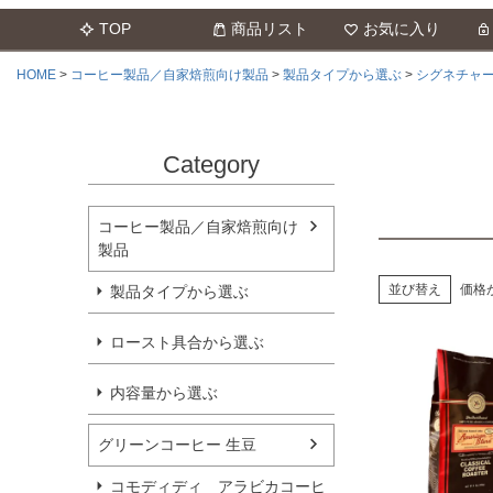
TOP
商品リスト
お気に入り
HOME
コーヒー製品／自家焙煎向け製品
製品タイプから選ぶ
シグネチャ
Category
コーヒー製品／自家焙煎向け
製品
並び替え
価格
製品タイプから選ぶ
ロースト具合から選ぶ
内容量から選ぶ
グリーンコーヒー 生豆
コモディディ アラビカコーヒ