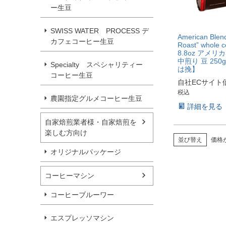
ー生豆
SWISS WATER PROCESS デ
American Blen
カフェコーヒー生豆
Roast” whole c
8.8oz アメ
中煎り 豆 250
Specialty スペシャリティー
は挽】
コーヒー生豆
自社ECサイト
税込
農園指定グルメコーヒー生豆
詳細を見る
自家焙煎業者様・自家焙煎を
楽しむ方向け
並び替え
価格
オリジナルパッケージ
コーヒーマシン
コーヒーブルーワー
エスプレッソマシン