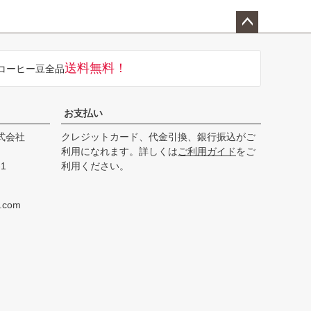
ペー
ジト
送料無料！
コーヒー豆全品
ップ
へ
お支払い
式会社
クレジットカード、代金引換、銀行振込がご
利用になれます。詳しくは
ご利用ガイド
をご
1
利用ください。
e.com