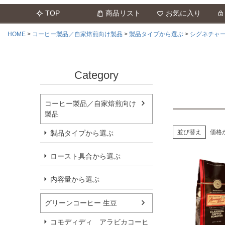
TOP
商品リスト
お気に入り
HOME
コーヒー製品／自家焙煎向け製品
製品タイプから選ぶ
シグネチャ
Category
コーヒー製品／自家焙煎向け
製品
並び替え
価格
製品タイプから選ぶ
ロースト具合から選ぶ
内容量から選ぶ
グリーンコーヒー 生豆
コモディディ アラビカコーヒ