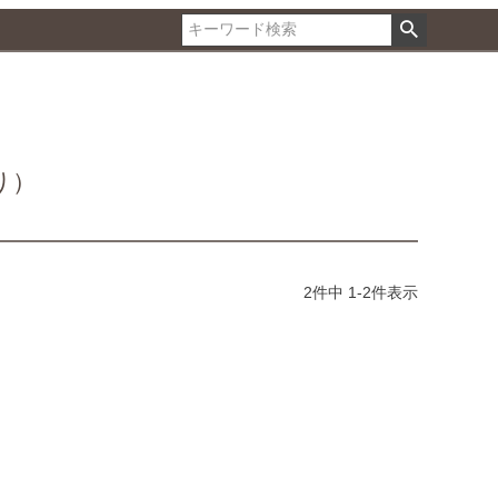
煎り）
2
件中
1
-
2
件表示