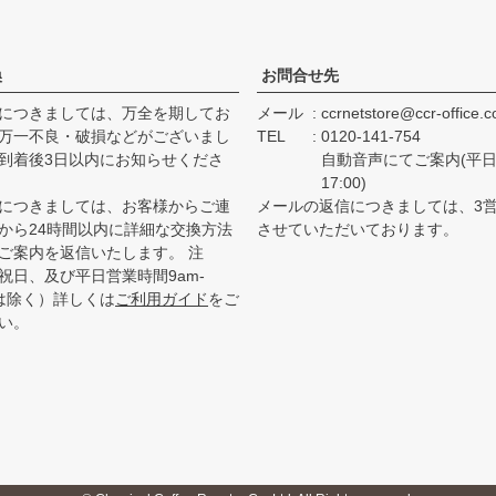
換
お問合せ先
につきましては、万全を期してお
メール
ccrnetstore@ccr-office.
万一不良・破損などがございまし
TEL
0120-141-754
到着後3日以内にお知らせくださ
自動音声にてご案内(平日 
17:00)
につきましては、お客様からご連
メールの返信につきましては、3
から24時間以内に詳細な交換方法
させていただいております。
ご案内を返信いたします。 注
祝日、及び平日営業時間9am-
降は除く）詳しくは
ご利用ガイド
をご
い。