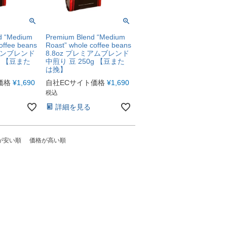
d “Medium
Premium Blend “Medium
offee beans
Roast” whole coffee beans
リカンブレンド
8.8oz プレミアムブレンド
g 【豆また
中煎り 豆 250g 【豆また
は挽】
価格
¥
1,690
自社ECサイト価格
¥
1,690
税込
詳細を見る
が安い順
価格が高い順