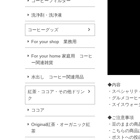
コーヒーフィルター
洗浄剤・洗浄液
コーヒーグッズ
For your shop 業務用
For your home 家庭用 コーヒ
ー関連雑貨
水出し コーヒー関連用品
◆内容
・スペシャリティ
紅茶・ココア・その他ドリン
・グルメコーヒー
ク
・スイスウォータ
ココア
◆ご注意事項
・豆のままの商
Original紅茶・オーガニック紅
・こちらの商品
茶
・ポストへの投