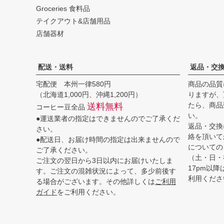
Groceries 食料品
テイクアウト&店舗用品
店舗器材
配送・送料
返品・交
宅配便 本州一律580円
商品の品質
（北海道1,000円、沖縄1,200円）
りますが、
たら、商品
送料無料
コーヒー豆全品
い。
●運送業者の指定はできませんのでご了承くだ
返品・交換
さい。
絡を頂いて
●配送日、お届け時間の指定は出来ませんので
についての
ご了承ください。
（土・日・
ご注文の翌日から3日以内にお届けいたしま
17pm以
す。ご注文の混雑状況によって、多少前後す
利用くださ
る場合がございます。その他詳しくは
ご利用
ガイド
をご利用ください。