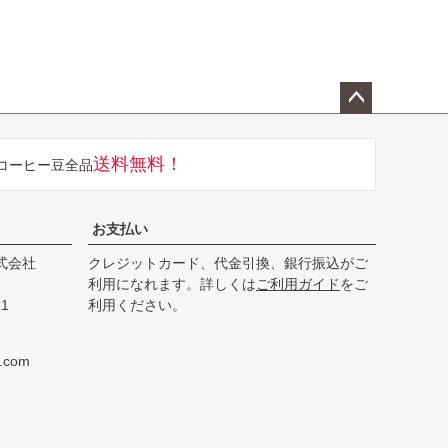
ペー
ジト
送料無料！
コーヒー豆全品
ップ
へ
お支払い
式会社
クレジットカード、代金引換、銀行振込がご
利用になれます。詳しくは
ご利用ガイド
をご
1
利用ください。
e.com