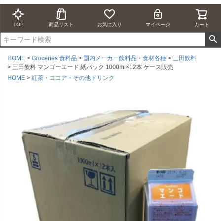
TOP
商品リスト
お気に入り
マイページ
カート
HOME
Groceries 食料品
国内メーカー飲料品・食材各種
三田飲料
三田飲料 マンゴーエード 紙パック 1000ml×12本 ケース販売
HOME
紅茶・ココア・その他ドリンク