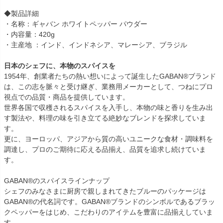
◆製品詳細
・名称：ギャバン ホワイトペッパー パウダー
・内容量：420g
・主産地 ：インド、インドネシア、マレーシア、ブラジル
日本のシェフに、本物のスパイスを
1954年、創業者たちの熱い想いによって誕生したGABAN®ブランド
は、この志を脈々と受け継ぎ、業務用メーカーとして、つねにプロ
視点での品質・商品を提供しています。
世界各国で収穫されるスパイスを入手し、本物の味と香りを生み出
す製法や、料理の味を引き立てる絶妙なブレンドを探求していま
す。
更に、ヨーロッパ、アジアから質の高いユニークな食材・調味料を
調達し、プロのご期待に応える品揃え、品質を追求し続けていま
す。
GABAN®のスパイスラインナップ
シェフのみなさまに厨房で親しまれてきたブルーのパッケージは
GABAN®の代名詞です。GABAN®ブランドのシンボルであるブラッ
クペッパーをはじめ、こだわりのアイテムを豊富に品揃えしていま
す。