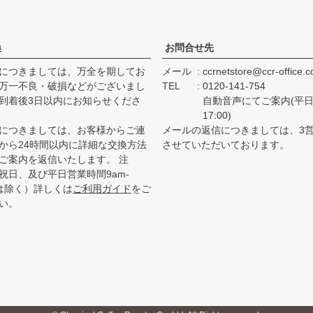
換
お問合せ先
につきましては、万全を期してお
メール
ccrnetstore@ccr-office.
万一不良・破損などがございまし
TEL
0120-141-754
到着後3日以内にお知らせくださ
自動音声にてご案内(平日 
17:00)
につきましては、お客様からご連
メールの返信につきましては、3
から24時間以内に詳細な交換方法
させていただいております。
ご案内を返信いたします。 注
祝日、及び平日営業時間9am-
降は除く）詳しくは
ご利用ガイド
をご
い。