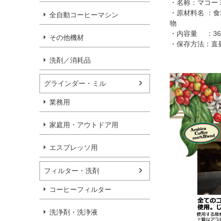
・名称：マコー
・原材料名 ：
全自動コーヒーマシン
物
・内容量 ：36
その他機材
・保存方法：直
洗剤／消耗品
グラインダー・ミル
業務用
家庭用・アウトドア用
エスプレッソ用
フィルター・洗剤
コーヒーフィルター
洗浄剤・洗浄液