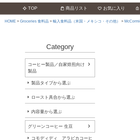
TOP
商品リスト
お気に入り
HOME
Groceries 食料品
輸入食料品（米国・メキシコ・その他）
McCor
Category
コーヒー製品／自家焙煎向け
製品
製品タイプから選ぶ
ロースト具合から選ぶ
内容量から選ぶ
グリーンコーヒー 生豆
コモディディ アラビカコーヒ