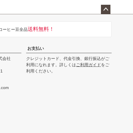
ペー
ジト
送料無料！
コーヒー豆全品
ップ
へ
お支払い
式会社
クレジットカード、代金引換、銀行振込がご
利用になれます。詳しくは
ご利用ガイド
をご
1
利用ください。
e.com