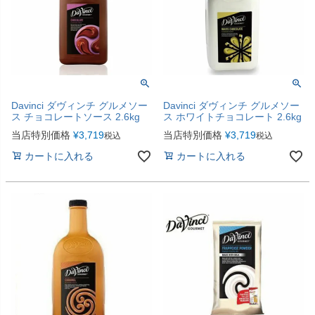
Davinci ダヴィンチ グルメソー
Davinci ダヴィンチ グルメソー
ス チョコレートソース 2.6kg
ス ホワイトチョコレート 2.6kg
当店特別価格
¥
3,719
当店特別価格
¥
3,719
税込
税込
カートに入れる
カートに入れる