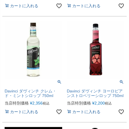
カートに入れる
カートに入れる
Davinci ダヴィンチ クレム・
Davinci ダヴィンチ ヨーロピア
ド・ミントシロップ 750ml
ンストロベリーシロップ 750ml
当店特別価格
¥
2,356
当店特別価格
¥
2,200
税込
税込
カートに入れる
カートに入れる