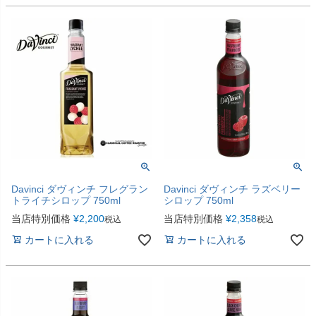
Davinci ダヴィンチ フレグラン
Davinci ダヴィンチ ラズベリー
トライチシロップ 750ml
シロップ 750ml
当店特別価格
¥
2,200
当店特別価格
¥
2,358
税込
税込
カートに入れる
カートに入れる