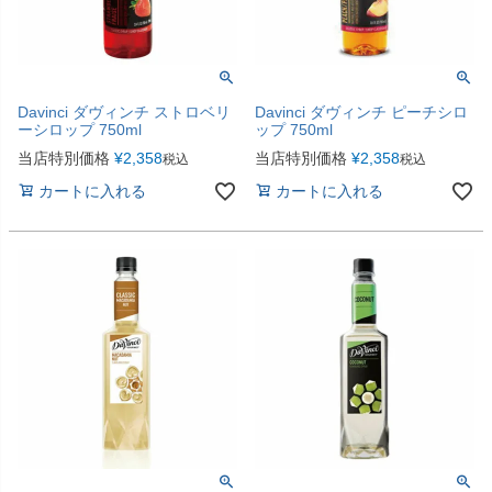
Davinci ダヴィンチ ストロベリ
Davinci ダヴィンチ ピーチシロ
ーシロップ 750ml
ップ 750ml
当店特別価格
¥
2,358
当店特別価格
¥
2,358
税込
税込
カートに入れる
カートに入れる