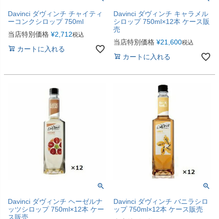
Davinci ダヴィンチ チャイティ
Davinci ダヴィンチ キャラメル
ーコンクシロップ 750ml
シロップ 750ml×12本 ケース販
売
当店特別価格
¥
2,712
税込
当店特別価格
¥
21,600
税込
カートに入れる
カートに入れる
Davinci ダヴィンチ ヘーゼルナ
Davinci ダヴィンチ バニラシロ
ッツシロップ 750ml×12本 ケー
ップ 750ml×12本 ケース販売
ス販売