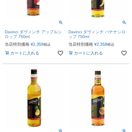
Davinci ダヴィンチ アップルシ
Davinci ダヴィンチ バナナシロ
ロップ 750ml
ップ 750ml
当店特別価格
¥
2,358
当店特別価格
¥
2,358
税込
税込
カートに入れる
カートに入れる