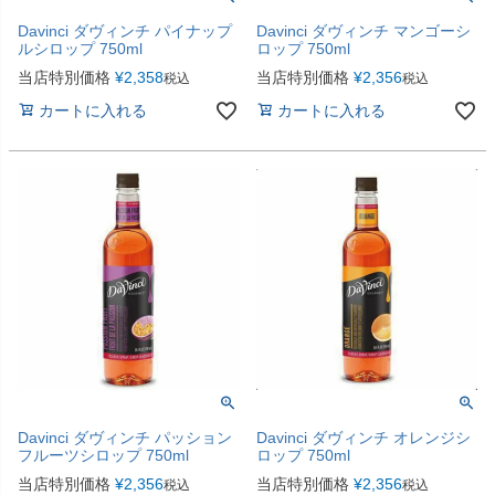
Davinci ダヴィンチ パイナップ
Davinci ダヴィンチ マンゴーシ
ルシロップ 750ml
ロップ 750ml
当店特別価格
¥
2,358
当店特別価格
¥
2,356
税込
税込
カートに入れる
カートに入れる
Davinci ダヴィンチ パッション
Davinci ダヴィンチ オレンジシ
フルーツシロップ 750ml
ロップ 750ml
当店特別価格
¥
2,356
当店特別価格
¥
2,356
税込
税込