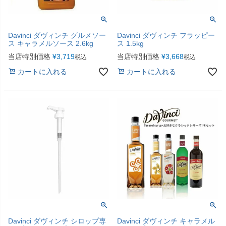
Davinci ダヴィンチ グルメソー
Davinci ダヴィンチ フラッピー
ス キャラメルソース 2.6kg
ス 1.5kg
当店特別価格
¥
3,719
当店特別価格
¥
3,668
税込
税込
カートに入れる
カートに入れる
Davinci ダヴィンチ シロップ専
Davinci ダヴィンチ キャラメル