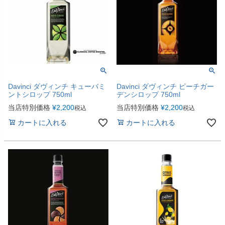
Davinci ダヴィンチ キューバミ
Davinci ダヴィンチ ピーチガー
ントシロップ 750ml
デンシロップ 750ml
当店特別価格
¥
2,200
当店特別価格
¥
2,200
税込
税込
カートに入れる
カートに入れる