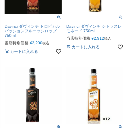
Davinci ダヴィンチ トロピカル
Davinci ダヴィンチ シトラスレ
パッションフルーツシロップ
モネード 750ml
750ml
当店特別価格
¥
2,912
税込
当店特別価格
¥
2,200
税込
カートに入れる
カートに入れる