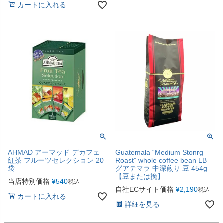
カートに入れる
AHMAD アーマッド デカフェ
Guatemala “Medium Stonrg
紅茶 フルーツセレクション 20
Roast” whole coffee bean LB
袋
グアテマラ 中深煎り 豆 454g
【豆または挽】
当店特別価格
¥
540
税込
自社ECサイト価格
¥
2,190
税込
カートに入れる
詳細を見る