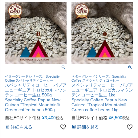
ベターグレードシリーズ、Speciality
ベターグレードシリーズ、Speciality
Coffee スペシャリティコーヒー
Coffee スペシャリティコーヒー
スペシャリティコーヒー パプア
スペシャリティコーヒー パプア
ニューギニア トロピカルマウン
ニューギニア トロピカルマウン
テン コーヒー生豆 500g
テン コーヒー生豆 1kg
Specialty Coffee Papua New
Specialty Coffee Papua New
Guinea “Tropical Mountain®
Guinea “Tropical Mountain®
Green coffee beans 500g
Green coffee beans 1kg
自社ECサイト価格
¥
3,400
自社ECサイト価格
¥
6,500
税込
税込
詳細を見る
詳細を見る