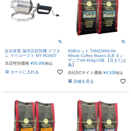
岩谷産業 珈琲豆焙煎機 イワタ
80杯セット TANZANIA AA
ニ マイロースト MY ROAST
Whole Coffee Beans 2LB タン
ザニアAA 454g×2個 【豆または
当店特別価格
¥
55,000
税込
挽】
カートに入れる
自社ECサイト価格
¥
4,100
税込
詳細を見る