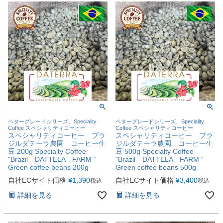
ベターグレードシリーズ、Speciality
ベターグレードシリーズ、Speciality
Coffee スペシャリティコーヒー
Coffee スペシャリティコーヒー
スペシャリティコーヒー ブラ
スペシャリティコーヒー ブラ
ジルダテーラ農園 コーヒー生
ジルダテーラ農園 コーヒー生
豆 200g Specialty Coffee
豆 500g Specialty Coffee
"Brazil DATTELA FARM “
"Brazil DATTELA FARM “
Green coffee beans 200g
Green coffee beans 500g
自社ECサイト価格
¥
1,390
自社ECサイト価格
¥
3,400
税込
税込
詳細を見る
詳細を見る