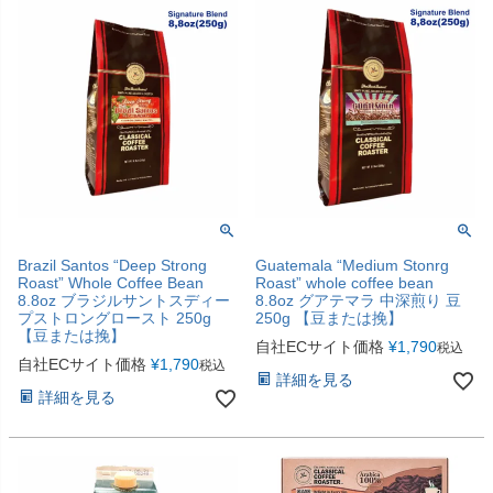
Brazil Santos “Deep Strong
Guatemala “Medium Stonrg
Roast” Whole Coffee Bean
Roast” whole coffee bean
8.8oz ブラジルサントスディー
8.8oz グアテマラ 中深煎り 豆
プストロングロースト 250g
250g 【豆または挽】
【豆または挽】
自社ECサイト価格
¥
1,790
税込
自社ECサイト価格
¥
1,790
税込
詳細を見る
詳細を見る