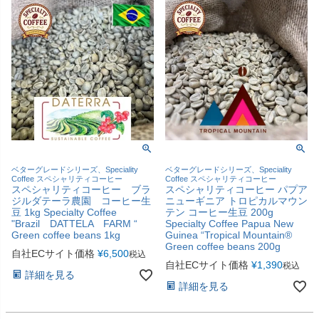
ベターグレードシリーズ、Speciality
ベターグレードシリーズ、Speciality
Coffee スペシャリティコーヒー
Coffee スペシャリティコーヒー
スペシャリティコーヒー ブラ
スペシャリティコーヒー パプア
ジルダテーラ農園 コーヒー生
ニューギニア トロピカルマウン
豆 1kg Specialty Coffee
テン コーヒー生豆 200g
"Brazil DATTELA FARM “
Specialty Coffee Papua New
Green coffee beans 1kg
Guinea “Tropical Mountain®
Green coffee beans 200g
自社ECサイト価格
¥
6,500
税込
自社ECサイト価格
¥
1,390
税込
詳細を見る
詳細を見る