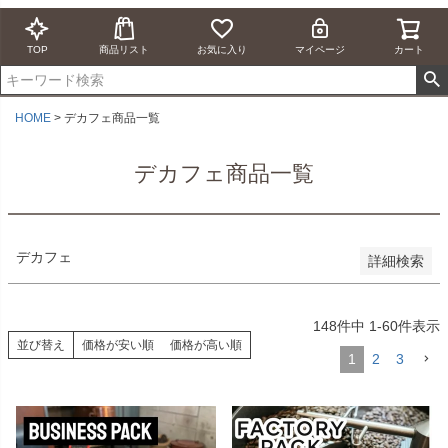
並び順
TOP
商品リスト
お気に入り
マイページ
カート
新着順
登録順
価格が安い順
価格が高い順
HOME
デカフェ商品一覧
優先度順
レビュー順
デカフェ商品一覧
キーワードヒット順
検索
デカフェ
詳細検索
148
件中
1
-
60
件表示
並び替え
価格が安い順
価格が高い順
1
2
3