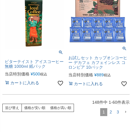
お試しセット カップオンコーヒ
ビターテイスト アイスコーヒー
ー デカフェ カフェインレス コ
無糖 1000ml 紙パック
ロンビア 10パック
当店特別価格
¥
500
税込
当店特別価格
¥
889
税込
カートに入れる
カートに入れる
148
件中
1
-
60
件表示
並び替え
価格が安い順
価格が高い順
1
2
3