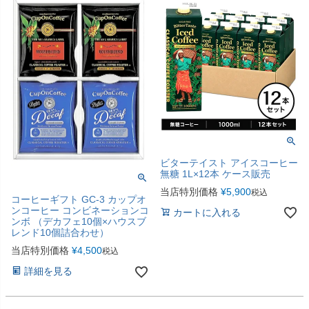
ビターテイスト アイスコーヒー
無糖 1L×12本 ケース販売
当店特別価格
¥
5,900
税込
コーヒーギフト GC-3 カップオ
ンコーヒー コンビネーションコ
カートに入れる
ンボ （デカフェ10個×ハウスブ
レンド10個詰合わせ）
当店特別価格
¥
4,500
税込
詳細を見る