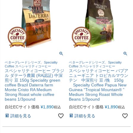
ベターグレードシリーズ、Speciality
ベターグレードシリーズ、Speciality
Coffee スペシャリティコーヒー
Coffee スペシャリティコーヒー
スペシャリティコーヒー ブラジ
スペシャリティコーヒー パプア
ル ダテーラ農園 (RA認証) 中深
ニューギニア トロピカルマウン
煎り 豆 150g Speciality green
テン 中深煎り 豆 /挽 150g
coffee Brazil Daterra farm
Specialty Coffee Papua New
Monte Cristo RA Medium
Guinea “Tropical Mountain® ”
Strong Roast whole coffee
Medium Strong Roast Whole
beans 1/3pound
Beans 1/3pound
自社ECサイト価格
¥
1,890
自社ECサイト価格
¥
1,890
税込
税込
詳細を見る
詳細を見る